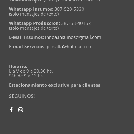
Tags Name
Whatsapp Insumos:
387-520-5330
(solo mensajes de texto)
Whatsapp Producción:
387-58-40152
Domes
(solo mensajes de texto)
E-Mail insumos:
innoa.insumos@gmail.com
E-mail Servicios:
pinsalta@hotmail.com
Horario:
L a V de 9 a 20.30 hs.
Sáb de 9 a 13 hs
Estacionamiento exclusivo para clientes
SEGUINOS!