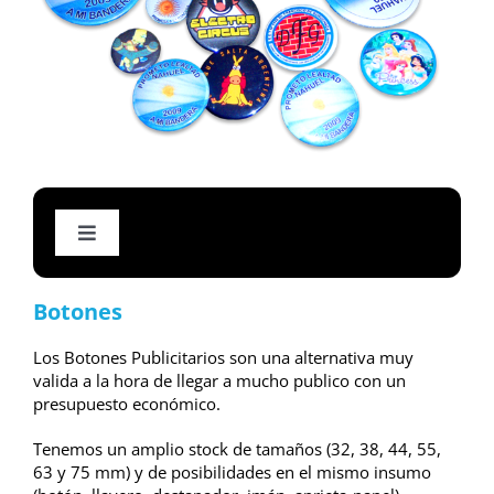
Toggle
Navigation
Impresión Eco solvente
Botones
Los Botones Publicitarios son una alternativa muy
Impresiones de Gran Formato 320
valida a la hora de llegar a mucho publico con un
presupuesto económico.
Offset Digital Color / B&N
Tenemos un amplio stock de tamaños (32, 38, 44, 55,
63 y 75 mm) y de posibilidades en el mismo insumo