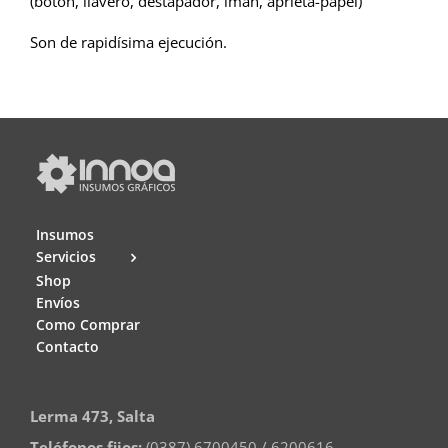
(botón, llavero, destapador, imán, aprieta-papel)
Servicio de corte de vinilos
Son de rapidísima ejecución.
Impresión para Sublimación
Hendido
Laminado
Insumos
Servicios
DTF
Shop
Envíos
Como Comprar
Botones
Contacto
Cama Plana UV
Lerma 473, Salta
Teléfonos fijos:
(0387) 6700450 / 6200616