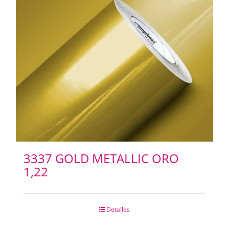
SELLOS Y SELLADORAS
PORTABANNERS
PLACAS RIGIDAS
CARTELERIA
IMANES
3337 GOLD METALLIC ORO
1,22
ILUMINACION LED
Detalles
IMPRESIONES