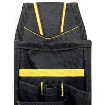
SELLOS Y SELLADORAS
PORTABANNERS
PLACAS RIGIDAS
CARTELERIA
IMANES
ILUMINACION LED
IMPRESIONES