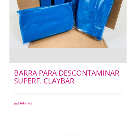
PAPELES
PANTOGRAFOS
HYDROGEL
IMPRESION 3D
BARRA PARA DESCONTAMINAR
SUPERF. CLAYBAR
IMPRESORAS PLOTERS
Merchandising
Detalles
INSUMOS FOTOCOPIADORAS