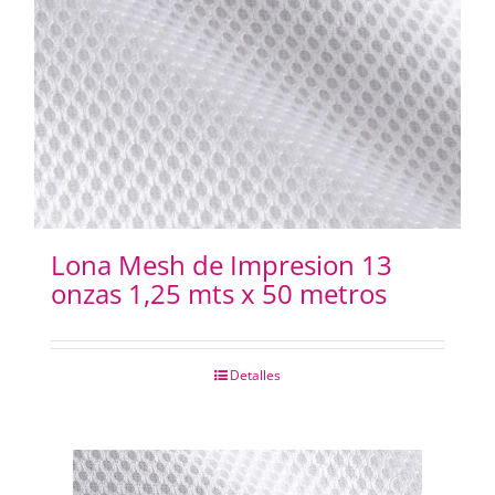
PAPELES
PANTOGRAFOS
HYDROGEL
IMPRESION 3D
Lona Mesh de Impresion 13
onzas 1,25 mts x 50 metros
IMPRESORAS PLOTERS
Merchandising
Detalles
INSUMOS FOTOCOPIADORAS