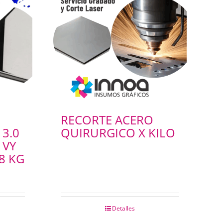
RECORTE ACERO
 3.0
QUIRURGICO X KILO
 VY
8 KG
Detalles