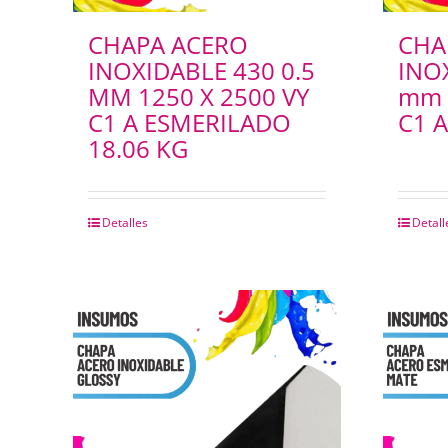
VESTIDOS SPUM
CHAPA ACERO
CHA
PIJAMA INFANTIL
INOXIDABLE 430 0.5
INO
MM 1250 X 2500 VY
mm 
C1 A ESMERILADO
C1 A
18.06 KG
Detalles
Detall