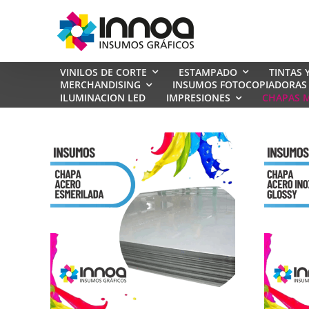
Saltar
al
contenido
VINILOS DE CORTE
ESTAMPADO
TINTAS 
MERCHANDISING
INSUMOS FOTOCOPIADORAS
ILUMINACION LED
IMPRESIONES
CHAPAS M
REMERAS DE ALGODON
REMERAS SUBLIMABLES SPUM
REMERAS RANGLAN SPUM