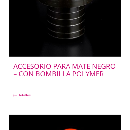
PORTABANNERS
PLACAS RIGIDAS
CARTELERIA
ACCESORIO PARA MATE NEGRO
– CON BOMBILLA POLYMER
IMANES
ILUMINACION LED
Detalles
IMPRESIONES
CHAPAS METALICAS