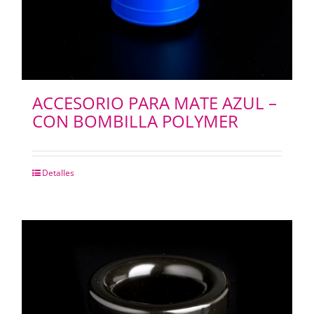
PANTOGRAFOS
HYDROGEL
ACCESORIO PARA MATE AZUL –
CON BOMBILLA POLYMER
IMPRESION 3D
IMPRESORAS PLOTERS
Detalles
Merchandising
INSUMOS FOTOCOPIADORAS
SELLOS Y SELLADORAS