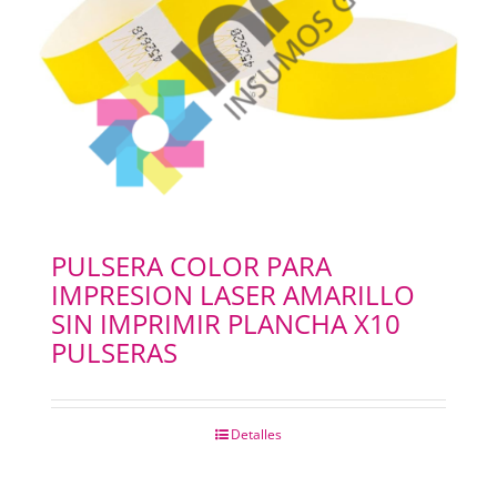
PAPELES
PANTOGRAFOS
HYDROGEL
IMPRESION 3D
PULSERA COLOR PARA
IMPRESION LASER AMARILLO
IMPRESORAS PLOTERS
SIN IMPRIMIR PLANCHA X10
PULSERAS
Merchandising
Detalles
INSUMOS FOTOCOPIADORAS