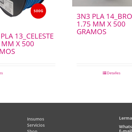
3N3 PLA 14_BR
1.75 MM X 500
GRAMOS
 PLA 13_CELESTE
5 MM X 500
AMOS
es
Detalles
Lerma 
Insumos
Servicios
Whats
E-mail
Shop