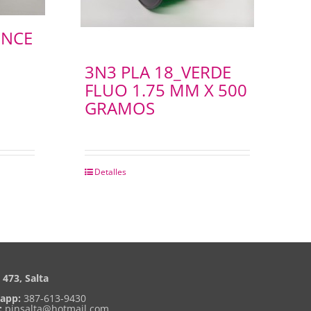
ONCE
3N3 PLA 18_VERDE
FLUO 1.75 MM X 500
GRAMOS
Detalles
473, Salta
app:
387-613-9430
:
pinsalta@hotmail.com