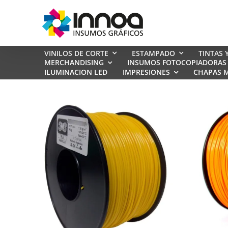
Saltar
al
contenido
VINILOS DE CORTE
ESTAMPADO
TINTAS 
MERCHANDISING
INSUMOS FOTOCOPIADORAS
ILUMINACION LED
IMPRESIONES
CHAPAS M
REMERAS DE ALGODON
REMERAS SUBLIMABLES SPUM
REMERAS RANGLAN SPUM