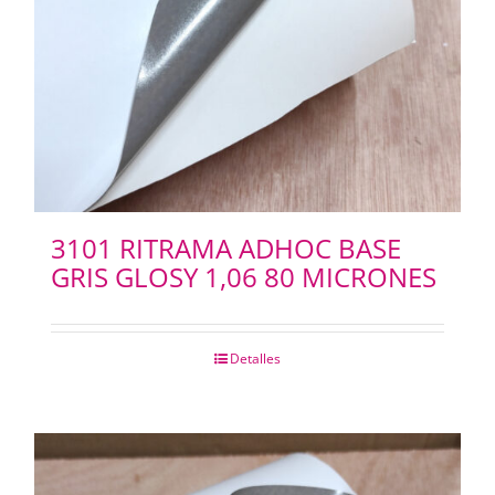
PAPELES
PANTOGRAFOS
HYDROGEL
IMPRESION 3D
3101 RITRAMA ADHOC BASE
GRIS GLOSY 1,06 80 MICRONES
IMPRESORAS PLOTERS
Detalles
Merchandising
INSUMOS FOTOCOPIADORAS