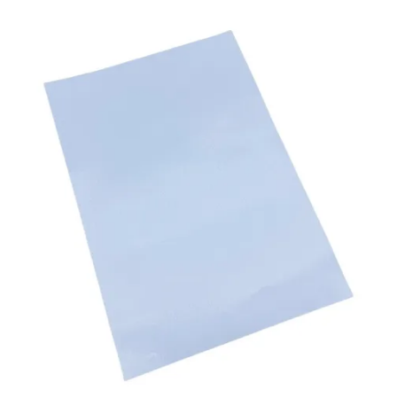
SELLOS Y SELLADORAS
PORTABANNERS
PLACAS RIGIDAS
CARTELERIA
IMANES
ILUMINACION LED
IMPRESIONES