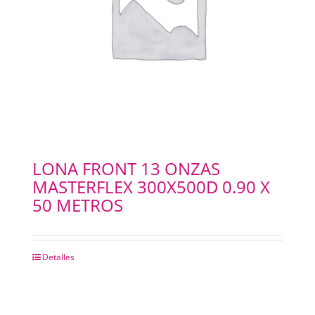
PAPELES
PANTOGRAFOS
HYDROGEL
IMPRESION 3D
LONA FRONT 13 ONZAS
MASTERFLEX 300X500D 0.90 X
IMPRESORAS PLOTERS
50 METROS
Merchandising
Detalles
INSUMOS FOTOCOPIADORAS