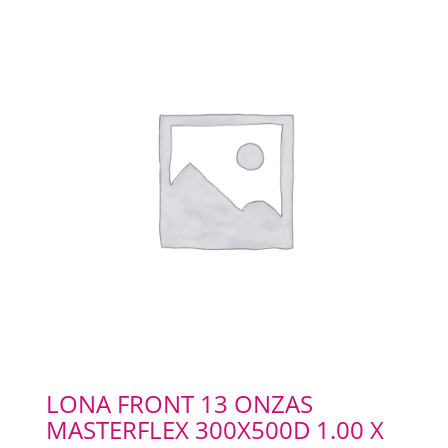
SELLOS Y SELLADORAS
PORTABANNERS
PLACAS RIGIDAS
CARTELERIA
IMANES
ILUMINACION LED
LONA FRONT 13 ONZAS
IMPRESIONES
MASTERFLEX 300X500D 1.00 X