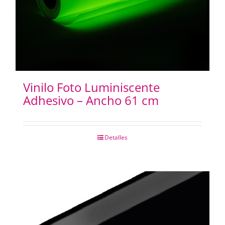
PAPELES
PANTOGRAFOS
HYDROGEL
Vinilo Foto Luminiscente
Adhesivo – Ancho 61 cm
IMPRESION 3D
Detalles
IMPRESORAS PLOTERS
Merchandising
INSUMOS FOTOCOPIADORAS