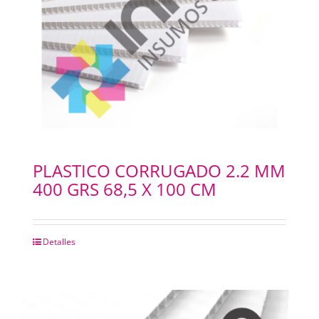
PAPELES
PANTOGRAFOS
HYDROGEL
IMPRESION 3D
PLASTICO CORRUGADO 2.2 MM
400 GRS 68,5 X 100 CM
IMPRESORAS PLOTERS
Merchandising
Detalles
INSUMOS FOTOCOPIADORAS