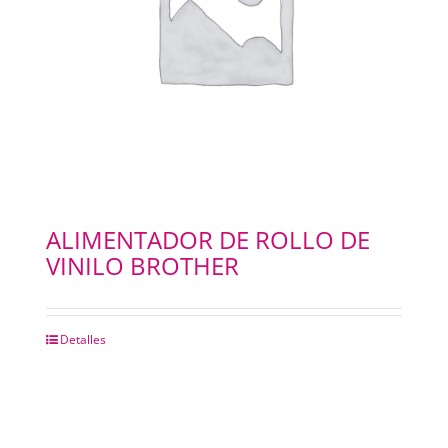
PAPELES
PANTOGRAFOS
HYDROGEL
IMPRESION 3D
ALIMENTADOR DE ROLLO DE
VINILO BROTHER
IMPRESORAS PLOTERS
Merchandising
Detalles
INSUMOS FOTOCOPIADORAS