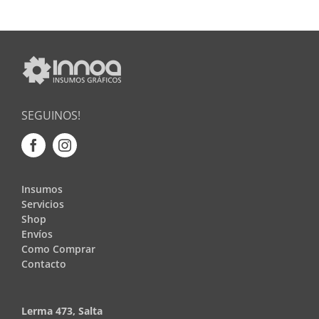
SELLOS Y SELLADORAS
PORTABANNERS
PLACAS RIGIDAS
SEGUINOS!
CARTELERIA
Insumos
Servicios
IMANES
Shop
Envíos
Como Comprar
ILUMINACION LED
Contacto
IMPRESIONES
Lerma 473, Salta