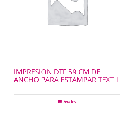
PAPELES
PANTOGRAFOS
HYDROGEL
IMPRESION 3D
IMPRESION DTF 59 CM DE
ANCHO PARA ESTAMPAR TEXTIL
IMPRESORAS PLOTERS
Merchandising
Detalles
INSUMOS FOTOCOPIADORAS