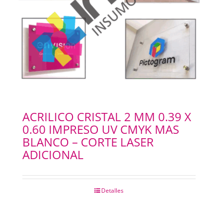
PAPELES
PANTOGRAFOS
HYDROGEL
IMPRESION 3D
ACRILICO CRISTAL 2 MM 0.39 X
0.60 IMPRESO UV CMYK MAS
IMPRESORAS PLOTERS
BLANCO – CORTE LASER
ADICIONAL
Merchandising
Detalles
INSUMOS FOTOCOPIADORAS