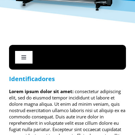
Toggle
Navigation
Impresión Eco solvente
Identificadores
Lorem ipsum dolor sit amet:
consectetur adipiscing
Impresiones de Gran Formato 320
elit, sed do eiusmod tempor incididunt ut labore et
dolore magna aliqua. Ut enim ad minim veniam, quis
nostrud exercitation ullamco laboris nisi ut aliquip ex ea
Offset Digital Color / B&N
commodo consequat. Duis aute irure dolor in
reprehenderit in voluptate velit esse cillum dolore eu
fugiat nulla pariatur. Excepteur sint occaecat cupidatat
Servicio de corte de vinilos