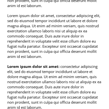
non proident, sunt in culpa qui officia deserunt mollit
anim id est laborum.
Impresión para Sublimación
Lorem ipsum dolor sit amet, consectetur adipiscing elit,
sed do eiusmod tempor incididunt ut labore et dolore
magna aliqua. Ut enim ad minim veniam, quis nostrud
Hendido
exercitation ullamco laboris nisi ut aliquip ex ea
commodo consequat. Duis aute irure dolor in
reprehenderit in voluptate velit esse cillum dolore eu
Laminado
fugiat nulla pariatur. Excepteur sint occaecat cupidatat
non proident, sunt in culpa qui officia deserunt mollit
anim id est laborum.
DTF
Lorem ipsum dolor sit amet:
consectetur adipiscing
elit, sed do eiusmod tempor incididunt ut labore et
dolore magna aliqua. Ut enim ad minim veniam, quis
Botones
nostrud exercitation ullamco laboris nisi ut aliquip ex ea
commodo consequat. Duis aute irure dolor in
reprehenderit in voluptate velit esse cillum dolore eu
Cama Plana UV
fugiat nulla pariatur. Excepteur sint occaecat cupidatat
non proident, sunt in culpa qui officia deserunt mollit
anim id est laborum.