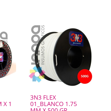
3N3 FLEX
 X 1
01_BLANCO 1.75
MM X 500 GR