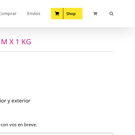
Comprar
Envíos
Shop
M X 1 KG
or y exterior
 con vos en breve.