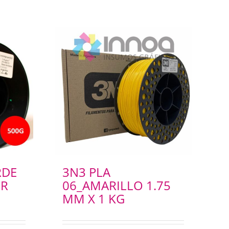
RDE
3N3 PLA
GR
06_AMARILLO 1.75
MM X 1 KG