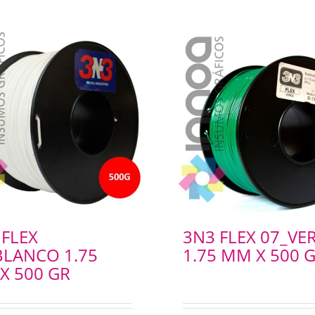
 FLEX
3N3 FLEX 07_VE
BLANCO 1.75
1.75 MM X 500 
X 500 GR