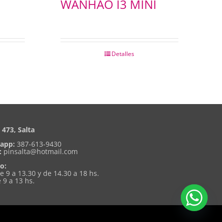
WANHAO I3 MINI
Detalles
473, Salta
app:
387-613-9430
:
pinsalta@hotmail.com
o:
de 9 a 13.30 y de 14.30 a 18 hs.
 9 a 13 hs.