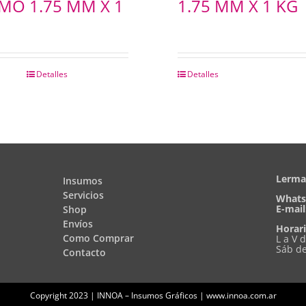
MO 1.75 MM X 1
1.75 MM X 1 KG
Detalles
Detalles
Lerma 
Insumos
Servicios
Whats
E-mail
Shop
Envíos
Horari
Como Comprar
L a V 
Sáb de
Contacto
Copyright 2023 | INNOA – Insumos Gráficos | www.innoa.com.ar