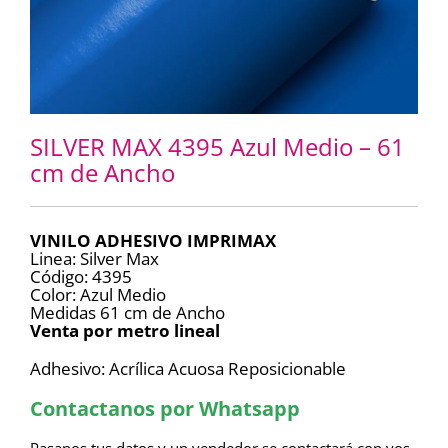
SILVER MAX 4395 Azul Medio – 61
cm de Ancho
VINILO ADHESIVO IMPRIMAX
Linea: Silver Max
Código: 4395
Color: Azul Medio
Medidas 61 cm de Ancho
Venta por metro lineal
Adhesivo: Acrílica Acuosa Reposicionable
Contactanos por Whatsapp
Pasanos tus datos y un vendedor se contactará con vos