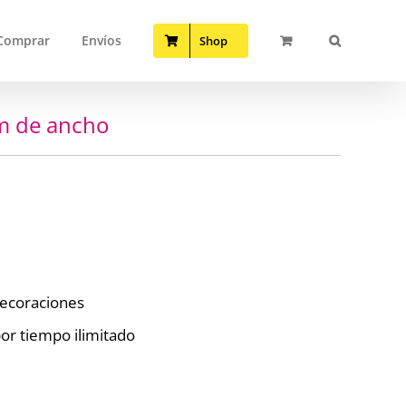
Comprar
Envíos
Shop
m de ancho
 decoraciones
or tiempo ilimitado