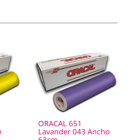
ORACAL 651
w
Lavander 043 Ancho
63cm