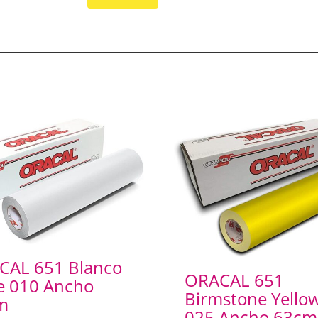
CAL 651 Blanco
ORACAL 651
e 010 Ancho
Birmstone Yello
m
025 Ancho 63cm