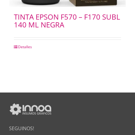
TINTA EPSON F570 – F170 SUBL
140 ML NEGRA
Detalles
SEGUINOS!