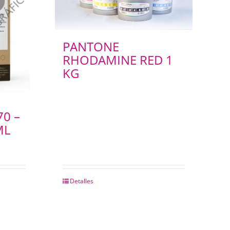
PANTONE
RHODAMINE RED 1
KG
70 –
ML
Detalles