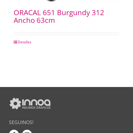
ORACAL 651 Burgundy 312
Ancho 63cm
Detalles
SEGUINOS!