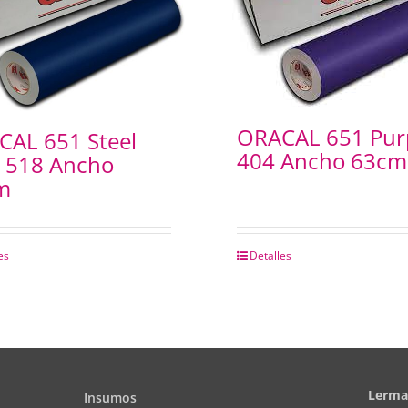
ORACAL 651 Pur
AL 651 Steel
404 Ancho 63cm
 518 Ancho
m
es
Detalles
Lerma 
Insumos