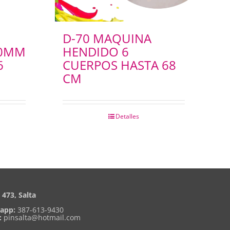
D-70 MAQUINA
60MM
HENDIDO 6
6
CUERPOS HASTA 68
CM
Detalles
473, Salta
app:
387-613-9430
:
pinsalta@hotmail.com