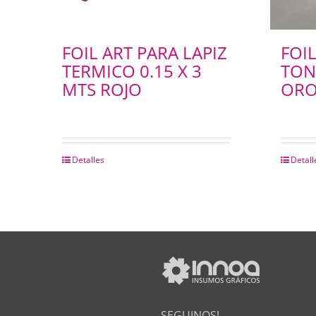
FOIL ART PARA LAPIZ
FOI
TERMICO 0.15 X 3
TON
MTS ROJO
ORO
Detalles
Detall
SEGUINOS!