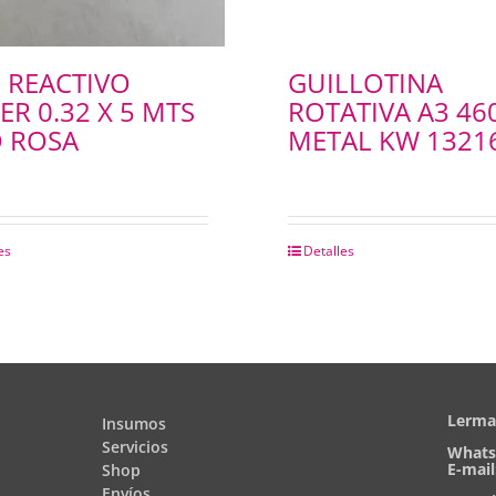
L REACTIVO
GUILLOTINA
ER 0.32 X 5 MTS
ROTATIVA A3 4
 ROSA
METAL KW 1321
es
Detalles
Lerma 
Insumos
Servicios
Whats
E-mail
Shop
Envíos