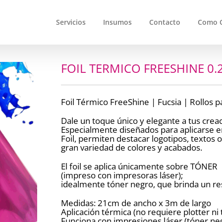
Servicios
Insumos
Contacto
Como 
FOIL TERMICO FREESHINE 0.2
Foil Térmico FreeShine | Fucsia | Rollos p
Dale un toque único y elegante a tus creac
Especialmente diseñados para aplicarse e
Foil, permiten destacar logotipos, textos 
gran variedad de colores y acabados.
El foil se aplica únicamente sobre TÓNER
(impreso con impresoras láser);
idealmente tóner negro, que brinda un re
Medidas: 21cm de ancho x 3m de largo
Aplicación térmica (no requiere plotter ni 
Funciona con impresiones láser (tóner ne