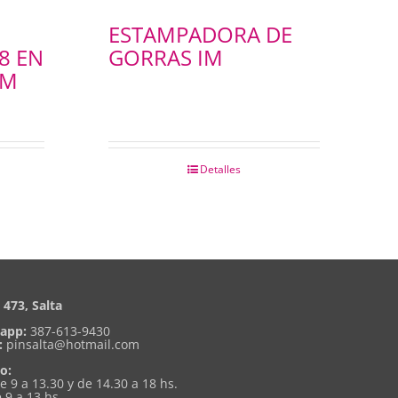
ESTAMPADORA DE
8 EN
GORRAS IM
CM
Detalles
473, Salta
app:
387-613-9430
:
pinsalta@hotmail.com
o:
de 9 a 13.30 y de 14.30 a 18 hs.
 9 a 13 hs.