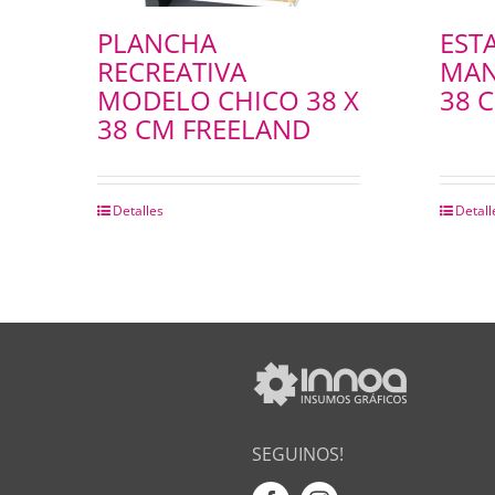
PLANCHA
EST
RECREATIVA
MAN
MODELO CHICO 38 X
38 
38 CM FREELAND
Detalles
Detall
SEGUINOS!