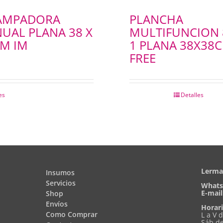
AMPADORA
PLANCHA
UAL PLANA 38 X
MULTIFUNCION 
CM IM
1 PLANA 38X38
FREE
es
Detalles
Lerma 
Insumos
Servicios
Whats
E-mail
Shop
Envíos
Horari
Como Comprar
L a V 
Sáb de