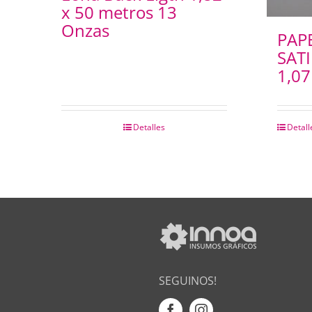
x 50 metros 13
Onzas
PAP
SAT
1,0
Detalles
Detall
SEGUINOS!