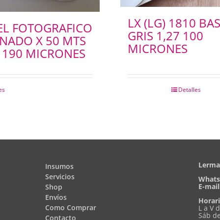
LX (LG) 1810 BA
EL FOTOGRAFICO
GRIS 1,27 100
INADO X 50 MTS
MICRONES
7 190 MICRONES
es
Detalles
Lerma 
Insumos
Servicios
Whats
E-mail
Shop
Envíos
Horari
Como Comprar
L a V 
Sáb de
Contacto