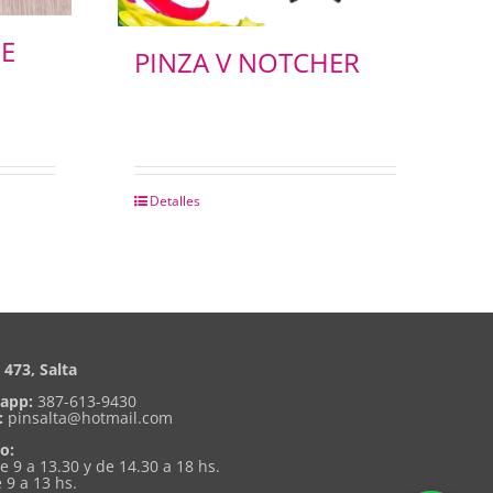
SE
PINZA V NOTCHER
Detalles
473, Salta
app:
387-613-9430
:
pinsalta@hotmail.com
o:
de 9 a 13.30 y de 14.30 a 18 hs.
 9 a 13 hs.