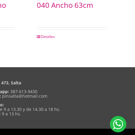
ho
040 Ancho 63cm
Detalles
473, Salta
app:
387-613-9430
:
pinsalta@hotmail.com
o:
de 9 a 13.30 y de 14.30 a 18 hs.
 9 a 13 hs.