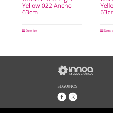
Yellow 022 Ancho
Yell
63cm
63c
Detalles
Detall
SEGUINOS!