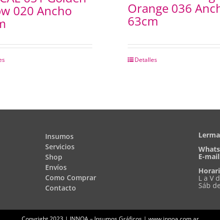
Orange 036 Anc
ow 020 Ancho
63cm
m
es
Detalles
Lerma 
Insumos
Servicios
Whats
E-mail
Shop
Envíos
Horari
Como Comprar
L a V 
Sáb de
Contacto
Copyright 2023 | INNOA – Insumos Gráficos | www.innoa.com.ar