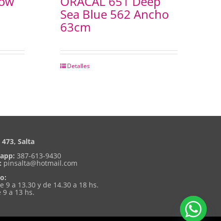
low
ORACAL 651 Deep
Sea Blue 562 Ancho
63cm
Detalles
473, Salta
app:
387-613-9430
:
pinsalta@hotmail.com
o:
de 9 a 13.30 y de 14.30 a 18 hs.
 9 a 13 hs.