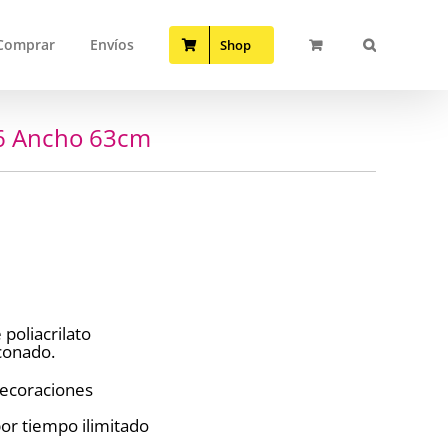
Comprar
Envíos
Shop
86 Ancho 63cm
poliacrilato
iconado.
 decoraciones
or tiempo ilimitado