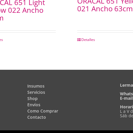
ORACAL 651 Yel
CAL 651 Light
021 Ancho 63cm
ow 022 Ancho
m
es
Detalles
Lerma 
Insumos
Servicios
Whats
E-mail
Shop
Envíos
Horari
Como Comprar
L a V 
Sáb de
Contacto