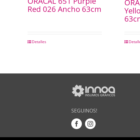
ORACAL 651 Purple
ORA
Red 026 Ancho 63cm
Yell
63c
Detalles
Detall
SEGUINOS!