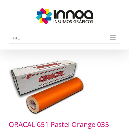
Saltar
al
contenido
Ir a...
ORACAL 651 Pastel Orange 035