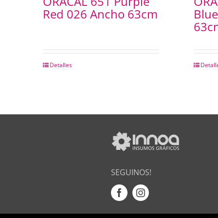
ORACAL 651 Purple
ORAC
Red 026 Ancho 63cm
Blue
63c
Detalles
Detall
SEGUINOS!