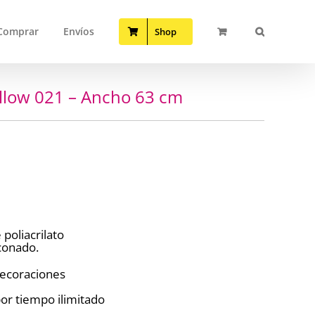
Comprar
Envíos
Shop
llow 021 – Ancho 63 cm
poliacrilato
iconado.
 decoraciones
or tiempo ilimitado