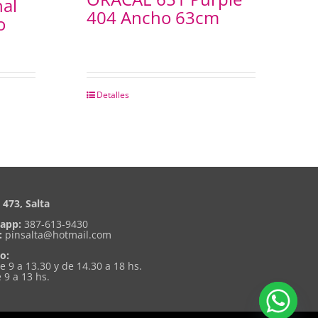
al
404 Ancho 63cm
o
Detalles
473, Salta
app:
387-613-9430
:
pinsalta@hotmail.com
o:
de 9 a 13.30 y de 14.30 a 18 hs.
 9 a 13 hs.