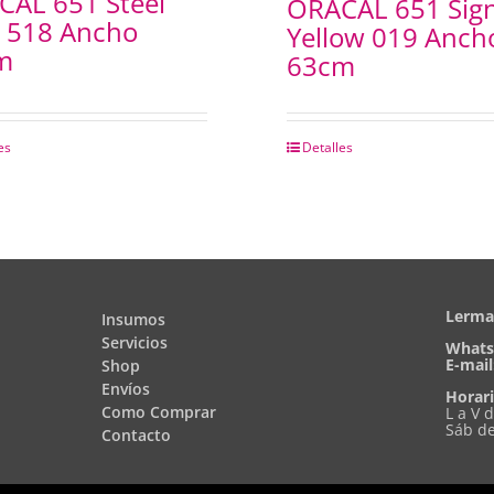
AL 651 Steel
ORACAL 651 Sign
 518 Ancho
Yellow 019 Anch
m
63cm
es
Detalles
Lerma 
Insumos
Servicios
Whats
E-mail
Shop
Envíos
Horari
Como Comprar
L a V 
Sáb de
Contacto