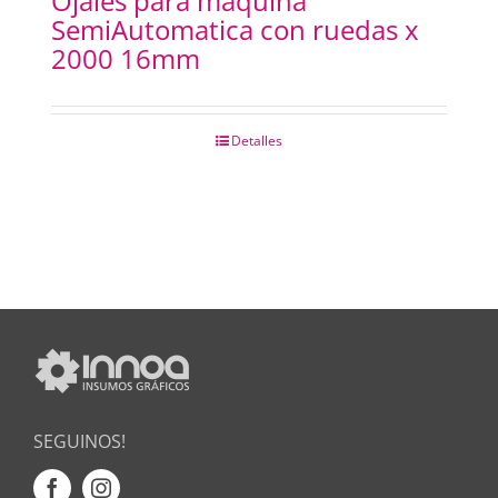
Ojales para maquina
SemiAutomatica con ruedas x
2000 16mm
Detalles
SEGUINOS!