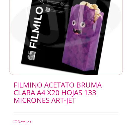
FILMINO ACETATO BRUMA
CLARA A4 X20 HOJAS 133
MICRONES ART-JET
Detalles