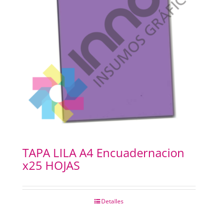
TAPA LILA A4 Encuadernacion
x25 HOJAS
Detalles