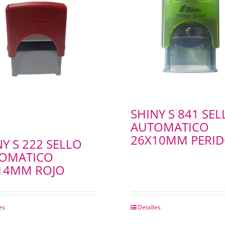
SHINY S 841 SEL
AUTOMATICO
26X10MM PERI
NY S 222 SELLO
OMATICO
14MM ROJO
es
Detalles