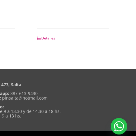
Detalles
473, Salta
app:
387-613-9430
:
pinsalta@hotmail.com
o:
de 9 a 13.30 y de 14.30 a 18 hs.
 9 a 13 hs.