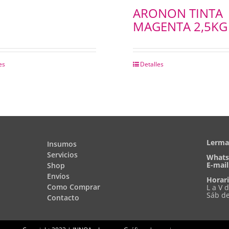
ARONON TINTA
MAGENTA 2,5KG
es
Detalles
Lerma 
Insumos
Servicios
Whats
E-mail
Shop
Envíos
Horari
Como Comprar
L a V 
Sáb de
Contacto