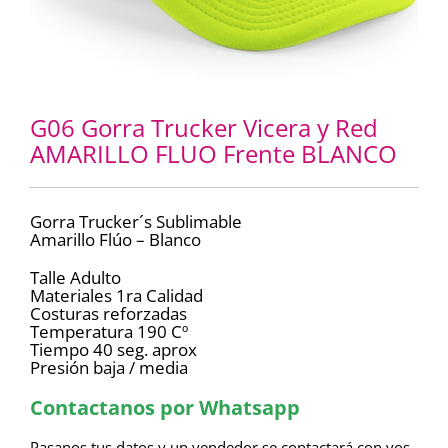
G06 Gorra Trucker Vicera y Red
AMARILLO FLUO Frente BLANCO
Gorra Trucker´s Sublimable
Amarillo Flúo – Blanco
Talle Adulto
Materiales 1ra Calidad
Costuras reforzadas
Temperatura 190 Cº
Tiempo 40 seg. aprox
Presión baja / media
Contactanos por Whatsapp
Pasanos tus datos y un vendedor se contactará con vos